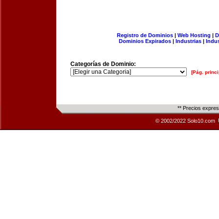
Registro de Dominios
|
Web Hosting
|
D
Dominios Expirados
|
Industrias
|
Indu
Categorías de Dominio:
[Pág. princi
** Precios expre
© 2002/2022 Solo10.com