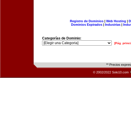
Registro de Dominios
|
Web Hosting
|
D
Dominios Expirados
|
Industrias
|
Indu
Categorías de Dominio:
[Pág. princi
** Precios expre
© 2002/2022 Solo10.com