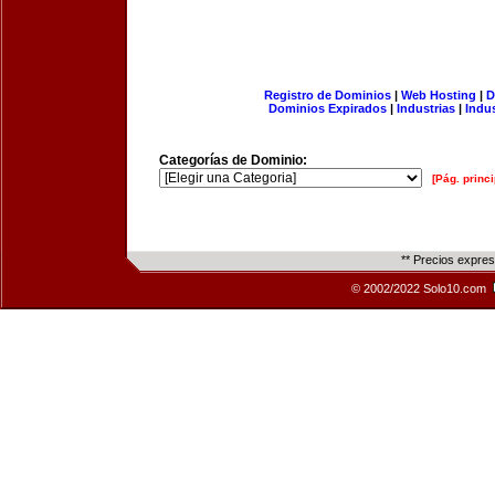
Registro de Dominios
|
Web Hosting
|
D
Dominios Expirados
|
Industrias
|
Indu
Categorías de Dominio:
[Pág. princi
** Precios expre
© 2002/2022 Solo10.com