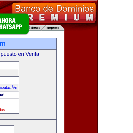
om
 puesto en Venta
omputaciÃ³n
ta!
tas