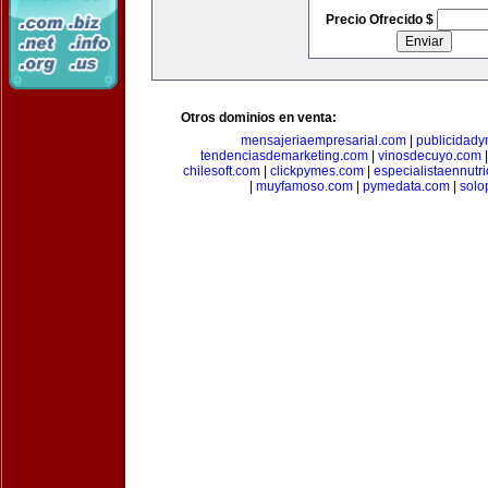
Precio Ofrecido $
Otros dominios en venta:
mensajeriaempresarial.com
|
publicidad
tendenciasdemarketing.com
|
vinosdecuyo.com
chilesoft.com
|
clickpymes.com
|
especialistaennutr
|
muyfamoso.com
|
pymedata.com
|
solo