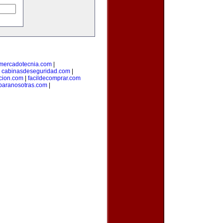
ymercadotecnia.com
|
|
cabinasdeseguridad.com
|
icion.com
|
facildecomprar.com
paranosotras.com
|