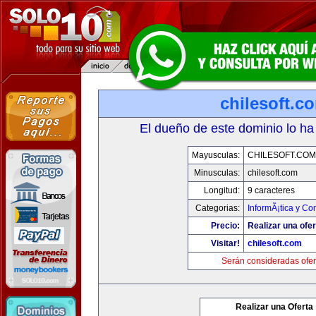
chilesoft.c
El dueño de este dominio lo ha
Mayusculas:
CHILESOFT.COM
Minusculas:
chilesoft.com
Longitud:
9 caracteres
Categorias:
InformÃ¡tica y C
Precio:
Realizar una ofer
Visitar!
chilesoft.com
Serán consideradas ofer
Realizar una Oferta