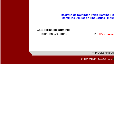
Registro de Dominios
|
Web Hosting
|
D
Dominios Expirados
|
Industrias
|
Indu
Categorías de Dominio:
[Pág. princi
** Precios expre
© 2002/2022 Solo10.com