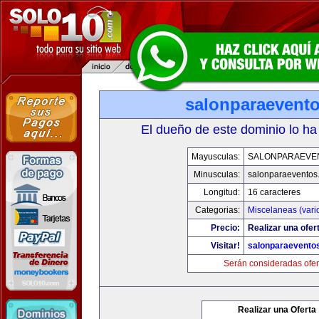
salonparaevent
El dueño de este dominio lo ha
Mayusculas:
SALONPARAEVE
Minusculas:
salonparaeventos
Longitud:
16 caracteres
Categorias:
Miscelaneas (vari
Precio:
Realizar una ofer
Visitar!
salonparaevento
Serán consideradas ofer
Realizar una Oferta