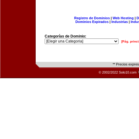
Registro de Dominios
|
Web Hosting
|
D
Dominios Expirados
|
Industrias
|
Indu
Categorías de Dominio:
[Pág. princi
** Precios expre
© 2002/2022 Solo10.com