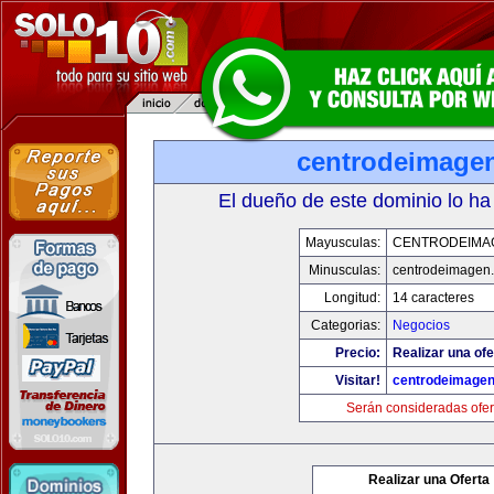
centrodeimage
El dueño de este dominio lo ha
Mayusculas:
CENTRODEIMA
Minusculas:
centrodeimagen
Longitud:
14 caracteres
Categorias:
Negocios
Precio:
Realizar una ofe
Visitar!
centrodeimage
Serán consideradas ofer
Realizar una Oferta