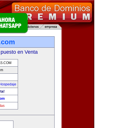
.com
 puesto en Venta
S.COM
om
 Hospedaje
ta!
com
tas