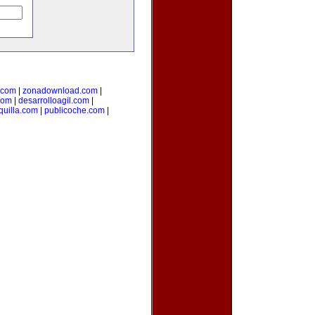
.com
|
zonadownload.com
|
com
|
desarrolloagil.com
|
uilla.com
|
publicoche.com
|