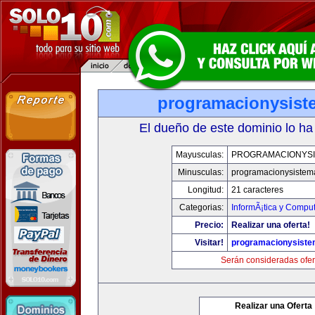
programacionysis
El dueño de este dominio lo ha
Mayusculas:
PROGRAMACIONYS
Minusculas:
programacionysistem
Longitud:
21 caracteres
Categorias:
InformÃ¡tica y Compu
Precio:
Realizar una oferta!
Visitar!
programacionysist
Serán consideradas ofer
Realizar una Oferta