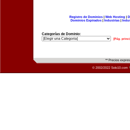
Registro de Dominios
|
Web Hosting
|
D
Dominios Expirados
|
Industrias
|
Indu
Categorías de Dominio:
[Pág. princi
** Precios expre
© 2002/2022 Solo10.com