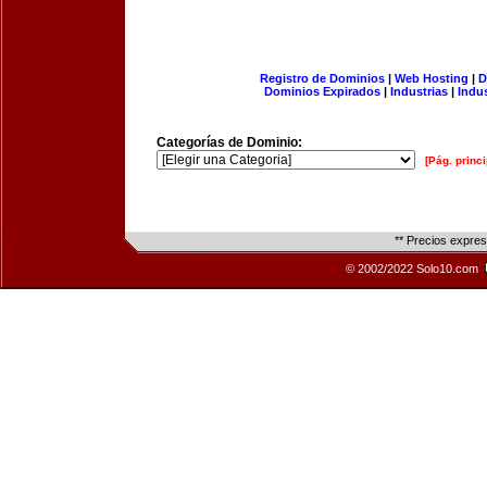
Registro de Dominios
|
Web Hosting
|
D
Dominios Expirados
|
Industrias
|
Indu
Categorías de Dominio:
[Pág. princi
** Precios expre
© 2002/2022 Solo10.com