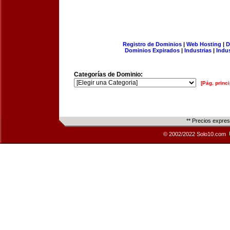
Registro de Dominios
|
Web Hosting
|
D
Dominios Expirados
|
Industrias
|
Indu
Categorías de Dominio:
[Pág. princi
** Precios expre
© 2002/2022 Solo10.com