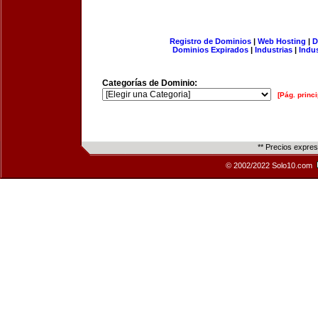
Registro de Dominios
|
Web Hosting
|
D
Dominios Expirados
|
Industrias
|
Indu
Categorías de Dominio:
[Pág. princi
** Precios expre
© 2002/2022 Solo10.com