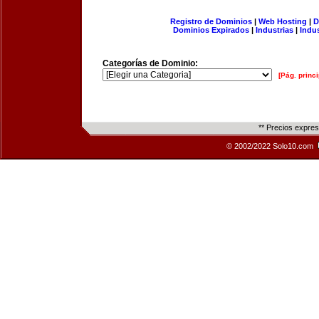
Registro de Dominios
|
Web Hosting
|
D
Dominios Expirados
|
Industrias
|
Indu
Categorías de Dominio:
[Pág. princi
** Precios expre
© 2002/2022 Solo10.com