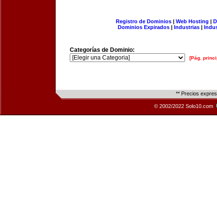
Registro de Dominios
|
Web Hosting
|
D
Dominios Expirados
|
Industrias
|
Indu
Categorías de Dominio:
[Pág. princi
** Precios expre
© 2002/2022 Solo10.com