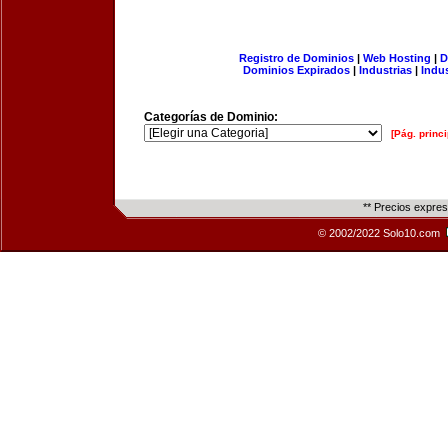
Registro de Dominios
|
Web Hosting
|
D
Dominios Expirados
|
Industrias
|
Indu
Categorías de Dominio:
[Pág. princi
** Precios expre
© 2002/2022 Solo10.com