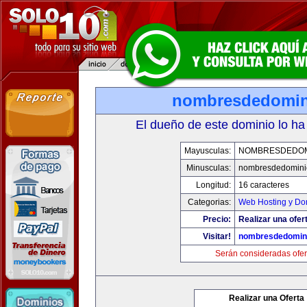
nombresdedomin
El dueño de este dominio lo ha
Mayusculas:
NOMBRESDEDOMI
Minusculas:
nombresdedominio
Longitud:
16 caracteres
Categorias:
Web Hosting y Do
Precio:
Realizar una ofer
Visitar!
nombresdedomini
Serán consideradas ofer
Realizar una Oferta