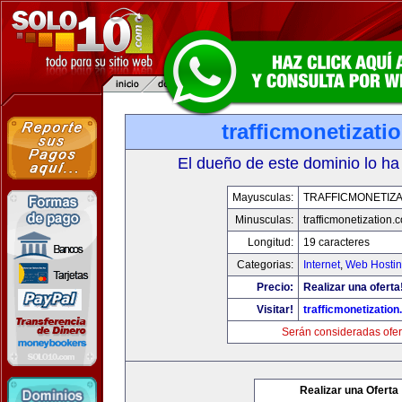
trafficmonetizati
El dueño de este dominio lo ha
Mayusculas:
TRAFFICMONETIZA
Minusculas:
trafficmonetization.
Longitud:
19 caracteres
Categorias:
Internet
,
Web Hostin
Precio:
Realizar una oferta
Visitar!
trafficmonetization
Serán consideradas ofer
Realizar una Oferta