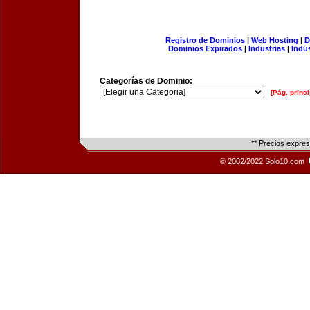
Registro de Dominios
|
Web Hosting
|
D
Dominios Expirados
|
Industrias
|
Indu
Categorías de Dominio:
[Pág. princi
** Precios expre
© 2002/2022 Solo10.com