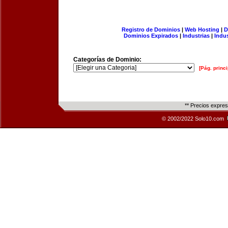
Registro de Dominios
|
Web Hosting
|
D
Dominios Expirados
|
Industrias
|
Indu
Categorías de Dominio:
[Pág. princi
** Precios expre
© 2002/2022 Solo10.com