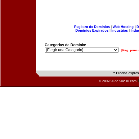
Registro de Dominios
|
Web Hosting
|
D
Dominios Expirados
|
Industrias
|
Indu
Categorías de Dominio:
[Pág. princi
** Precios expre
© 2002/2022 Solo10.com