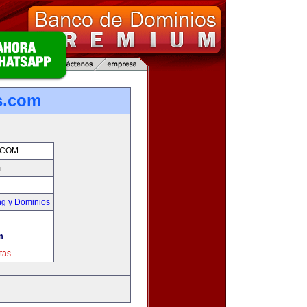
s.com
.COM
m
g y Dominios
m
tas