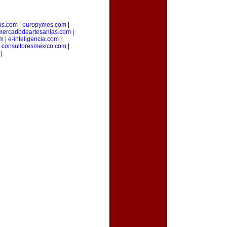
jos.com
|
europymes.com
|
mercadodeartesanias.com
|
om
|
e-inteligencia.com
|
|
consultoresmexico.com
|
|