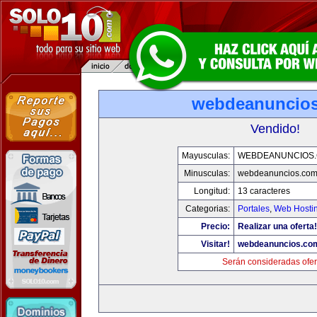
webdeanuncio
Vendido!
Mayusculas:
WEBDEANUNCIOS
Minusculas:
webdeanuncios.co
Longitud:
13 caracteres
Categorias:
Portales
,
Web Hostin
Precio:
Realizar una oferta!
Visitar!
webdeanuncios.co
Serán consideradas ofer