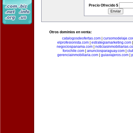
Precio Ofrecido $
Otros dominios en venta:
catalogosdeofertas.com
|
cursomodelaje.c
elprofesionista.com
|
estrategiamarketing.com
negociospanama.com
|
noticiasinmobiliarias.c
forochile.com
|
anunciosparaguay.com
|
clu
gerenciainmobiliaria.com
|
guiaviajeros.com
|
p