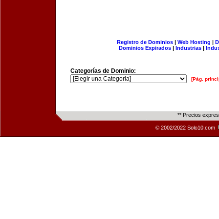
Registro de Dominios
|
Web Hosting
|
D
Dominios Expirados
|
Industrias
|
Indu
Categorías de Dominio:
[Pág. princi
** Precios expre
© 2002/2022 Solo10.com