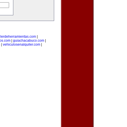
ilerdeherramientas.com
|
os.com
|
guiachacabuco.com
|
m
|
vehiculosenalquiler.com
|