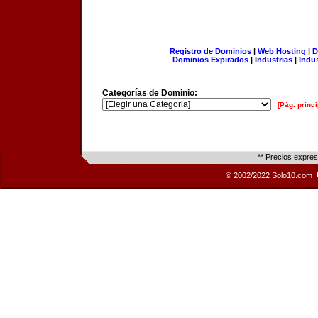
Registro de Dominios
|
Web Hosting
|
D
Dominios Expirados
|
Industrias
|
Indu
Categorías de Dominio:
[Pág. princi
** Precios expre
© 2002/2022 Solo10.com