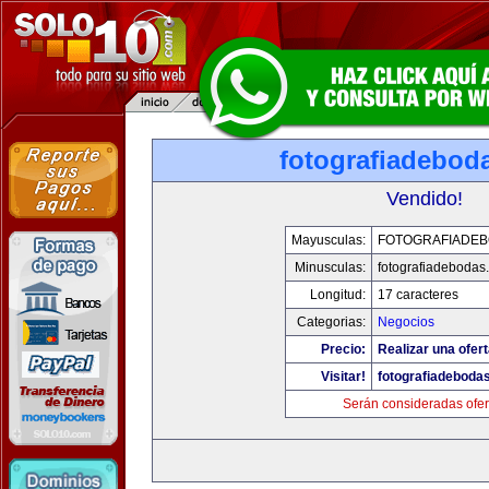
fotografiadebod
Vendido!
Mayusculas:
FOTOGRAFIADE
Minusculas:
fotografiadebodas
Longitud:
17 caracteres
Categorias:
Negocios
Precio:
Realizar una ofert
Visitar!
fotografiadeboda
Serán consideradas ofer