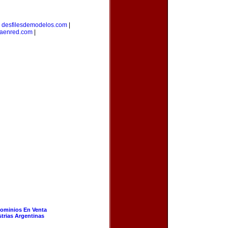
|
desfilesdemodelos.com
|
taenred.com
|
ominios En Venta
strias Argentinas