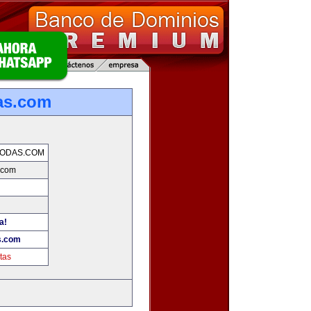
as.com
BODAS.COM
.com
a!
s.com
tas