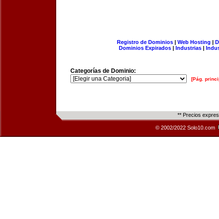
Registro de Dominios
|
Web Hosting
|
D
Dominios Expirados
|
Industrias
|
Indu
Categorías de Dominio:
[Pág. princi
** Precios expre
© 2002/2022 Solo10.com