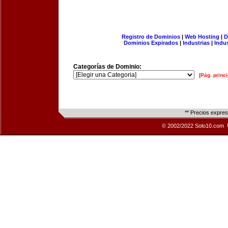
Registro de Dominios
|
Web Hosting
|
D
Dominios Expirados
|
Industrias
|
Indu
Categorías de Dominio:
[Pág. princi
** Precios expre
© 2002/2022 Solo10.com