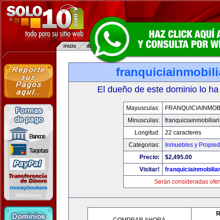
franquiciainmobil
El dueño de este dominio lo ha
Mayusculas:
FRANQUICIAINMOB
Minusculas:
franquiciainmobiliar
Longitud:
22 caracteres
Categorias:
Inmuebles y Propie
Precio:
$2,495.00
Visitar!
franquiciainmobilia
Serán consideradas ofer
R