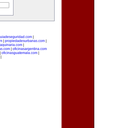
uiadeseguridad.com
|
om
|
propiedadesurbanas.com
|
aquinaria.com
|
as.com
|
oficinasargentina.com
|
oficinasguatemala.com
|
|