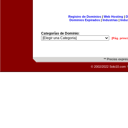
Registro de Dominios
|
Web Hosting
|
D
Dominios Expirados
|
Industrias
|
Indu
Categorías de Dominio:
[Pág. princi
** Precios expre
© 2002/2022 Solo10.com