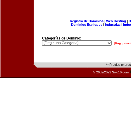
Registro de Dominios
|
Web Hosting
|
D
Dominios Expirados
|
Industrias
|
Indu
Categorías de Dominio:
[Pág. princi
** Precios expre
© 2002/2022 Solo10.com