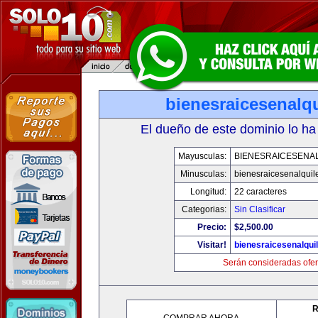
bienesraicesenalq
El dueño de este dominio lo ha
Mayusculas:
BIENESRAICESENA
Minusculas:
bienesraicesenalquil
Longitud:
22 caracteres
Categorias:
Sin Clasificar
Precio:
$2,500.00
Visitar!
bienesraicesenalqui
Serán consideradas ofer
R