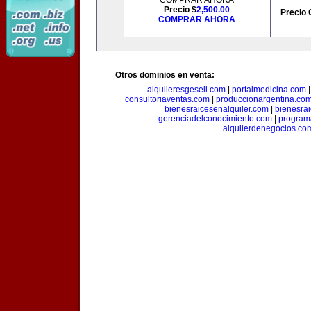
COMPRAR AHORA
Precio $
2,500.00
Precio 
COMPRAR AHORA
Otros dominios en venta:
alquileresgesell.com
|
portalmedicina.com
consultoriaventas.com
|
produccionargentina.co
bienesraicesenalquiler.com
|
bienesra
gerenciadelconocimiento.com
|
program
alquilerdenegocios.co