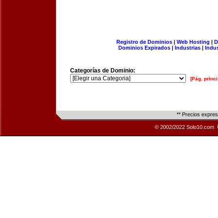
Registro de Dominios
|
Web Hosting
|
D
Dominios Expirados
|
Industrias
|
Indu
Categorías de Dominio:
[Pág. princi
** Precios expre
© 2002/2022 Solo10.com