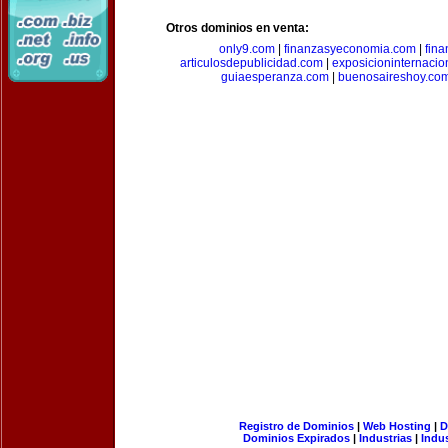
Otros dominios en venta:
only9.com
|
finanzasyeconomia.com
|
fin
articulosdepublicidad.com
|
exposicioninternacio
guiaesperanza.com
|
buenosaireshoy.co
Registro de Dominios
|
Web Hosting
|
D
Dominios Expirados
|
Industrias
|
Indu