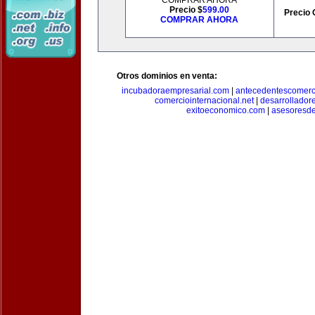
COMPRAR AHORA
Precio $
599.00
Precio 
COMPRAR AHORA
Otros dominios en venta:
incubadoraempresarial.com
|
antecedentescomerc
comerciointernacional.net
|
desarrollador
exitoeconomico.com
|
asesoresde