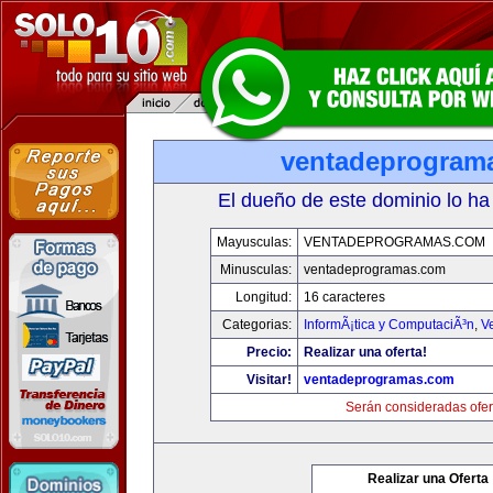
ventadeprogram
El dueño de este dominio lo ha
Mayusculas:
VENTADEPROGRAMAS.COM
Minusculas:
ventadeprogramas.com
Longitud:
16 caracteres
Categorias:
InformÃ¡tica y ComputaciÃ³n
,
V
Precio:
Realizar una oferta!
Visitar!
ventadeprogramas.com
Serán consideradas ofer
Realizar una Oferta