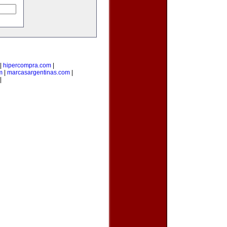
|
hipercompra.com
|
m
|
marcasargentinas.com
|
|