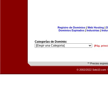
Registro de Dominios
|
Web Hosting
|
D
Dominios Expirados
|
Industrias
|
Indu
Categorías de Dominio:
[Pág. princi
** Precios expre
© 2002/2022 Solo10.com