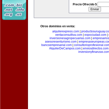
Precio Ofrecido $
Otros dominios en venta:
alquilerexpress.com
|
productosuruguay.c
ventaconsultiva.com
|
expociudad.com
|
inversionesagropecuarias.com
|
empresario
asesoresenturismo.com
|
empresaseuropeas.c
bancoempresarial.com
|
consultorioprofesional.co
AlquilerDeCampos.com
|
enviosdirectos.com
inversionyfinanzas.co