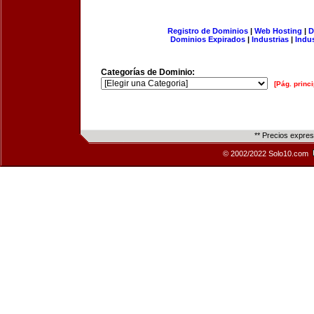
Registro de Dominios
|
Web Hosting
|
D
Dominios Expirados
|
Industrias
|
Indu
Categorías de Dominio:
[Pág. princi
** Precios expre
© 2002/2022 Solo10.com