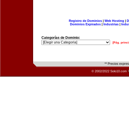
Registro de Dominios
|
Web Hosting
|
D
Dominios Expirados
|
Industrias
|
Indu
Categorías de Dominio:
[Pág. princi
** Precios expre
© 2002/2022 Solo10.com