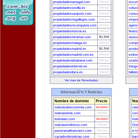
propiedadestartagal.com
Ofertar!
excur
propiedadessevilla.es
Ofertar!
soluc
propiedadessanjusto.com
Ofertar!
consu
propiedadesriogallegos.com
Ofertar!
empre
propiedadesreconquista.com
Ofertar!
agenc
propiedadesmurcia.es
Ofertar!
finan
propiedadesmiramar.com
$3,500
aseso
propiedadesmalaga.es
Ofertar!
compr
propiedadesmadrid.es
$2,500
produ
propiedadesmadrid.com.es
Ofertar!
exitos
propiedadeslahabana.com
Ofertar!
usado
propiedadesinternet.es
Ofertar!
fotog
propiedadesibiza.es
Ofertar!
billet
Ver mas de Novedades
InformaciÃ³n Y Noticias
Nombre de dominio
Precio
No
noticiasdeeconomia.com
Vendido!
cla
noticiastenis.com
Ofertar!
cor
tododato.com
Vendido!
hot
noticiasendirecto.com
Ofertar!
Dom
panoramafinanciero.com
Ofertar!
e-U
cazadordenoticias.com
Ofertar!
bar