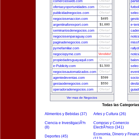
comerciosweb.com
Ofertar!
parti
ofertasyoportunidades.com
Ofertar!
futbo
publicidadnegocios.com
Ofertar!
sele
negociosenaccion.com
$495
gest
argentinaforexport.com
$1,680
e-ten
seminariosdenegocios.com
Ofertar!
cade
negociosenparaguay.com
Ofertar!
notic
paginadenegocios.com
Ofertar!
missf
pymefamiliar.com
Ofertar!
rally
negociopyme.com
Vendido!
notic
propiedadesguayaquil.com
Ofertar!
balon
e-Publicity.com
$1,500
sele
negociosautomatizados.com
Ofertar!
even
agentedeventas.com
$599
socio
gestaodenegocios.com
$550
desli
operadoradenegocios.com
Ofertar!
guia
Ver mas de Negocios
Todas las Categoria
Alimentos y Bebidas (37)
Artes y Cultura (26)
Ciencia e InvestigaciÃ³n
Compras y Comercio
(8)
ElectrÃ³nico (341)
Economia, Dinero y Finan
Deportes (45)
(113)