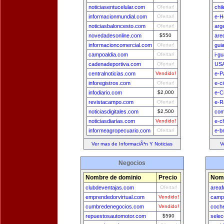
noticiasentucelular.com
Ofertar!
chi
informacionmundial.com
Ofertar!
e-H
noticiasbaloncesto.com
Ofertar!
arg
novedadesonline.com
$550
are
informacioncomercial.com
Ofertar!
gui
campoaldia.com
Ofertar!
i-g
cadenadeportiva.com
Ofertar!
USA
centralnoticias.com
Vendido!
e-P
inforegistros.com
Ofertar!
e-c
infodiario.com
$2,000
e-C
revistacampo.com
Ofertar!
e-R
noticiasdigitales.com
$2,500
com
noticiasdiarias.com
Vendido!
e-c
informeagropecuario.com
Ofertar!
e-b
Ver mas de InformaciÃ³n Y Noticias
V
Negocios
Nombre de dominio
Precio
Nomb
clubdeventajas.com
Ofertar!
areaf
emprendedorvirtual.com
Vendido!
camp
cumbredenegocios.com
Vendido!
coch
repuestosautomotor.com
$590
selec