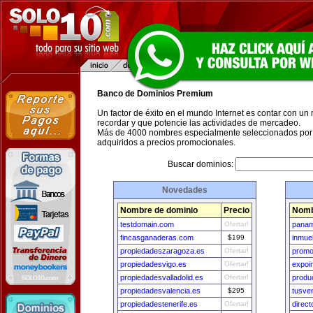
Banco de Dominios Premium
Un factor de éxito en el mundo Internet es contar con un
recordar y que potencie las actividades de mercadeo.
Más de 4000 nombres especialmente seleccionados por 
adquiridos a precios promocionales.
Buscar dominios:
Novedades
Nombre de dominio
Precio
Nomb
testdomain.com
Ofertar!
panam
fincasganaderas.com
$199
inmue
propiedadeszaragoza.es
Ofertar!
promo
propiedadesvigo.es
Ofertar!
expoi
propiedadesvalladolid.es
Ofertar!
produ
propiedadesvalencia.es
$295
tusve
propiedadestenerife.es
Ofertar!
direct