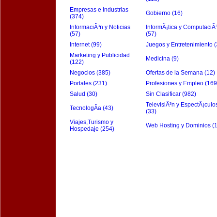
Empresas e Industrias
Gobierno (16)
(374)
InformaciÃ³n y Noticias
InformÃ¡tica y ComputaciÃ
(57)
(57)
Internet (99)
Juegos y Entretenimiento (
Marketing y Publicidad
Medicina (9)
(122)
Negocios (385)
Ofertas de la Semana (12)
Portales (231)
Profesiones y Empleo (169
Salud (30)
Sin Clasificar (982)
TelevisiÃ³n y EspectÃ¡culo
TecnologÃ­a (43)
(33)
Viajes,Turismo y
Web Hosting y Dominios (
Hospedaje (254)