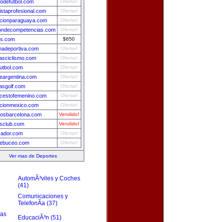
dodefutbol.com
Ofertar!
listaprofesional.com
Ofertar!
ccionparaguaya.com
Ofertar!
iondecompetencias.com
Ofertar!
is.com
$650
nadeportiva.com
Ofertar!
iasciclismo.com
Ofertar!
utbol.com
Ofertar!
deargentina.com
Ofertar!
iasgolf.com
Ofertar!
cestofemenino.com
Ofertar!
ccionmexico.com
Ofertar!
tosbarcelona.com
Vendido!
sclub.com
Vendido!
zador.com
Ofertar!
debuceo.com
Ofertar!
Ver mas de Deportes
s
AutomÃ³viles y Coches
(41)
Comunicaciones y
TelefonÃ­a (37)
zas
EducaciÃ³n (51)