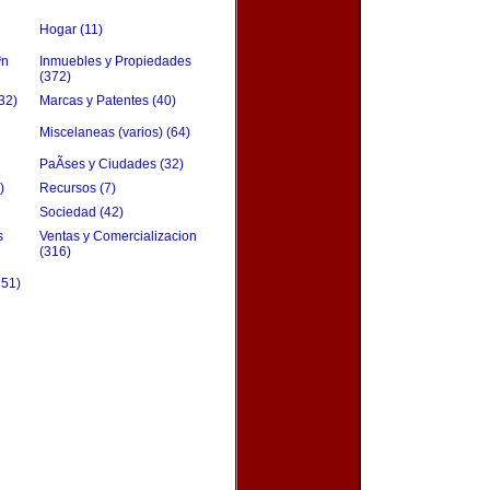
Hogar (11)
³n
Inmuebles y Propiedades
(372)
32)
Marcas y Patentes (40)
Miscelaneas (varios) (64)
PaÃ­ses y Ciudades (32)
)
Recursos (7)
Sociedad (42)
s
Ventas y Comercializacion
(316)
151)