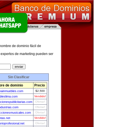
 nombre de dominio fácil de
expertos de marketing pueden ser
Sin Clasificar
re de dominio
Precio
ainmuebles.com
$2,500
bleslima.com
Vendido!
cionespublicitarias.com
Ofertar!
ndustrias.com
Ofertar!
ccionesmusicales.com
Ofertar!
ntas.net
Vendido!
orioprofesional.net
Ofertar!