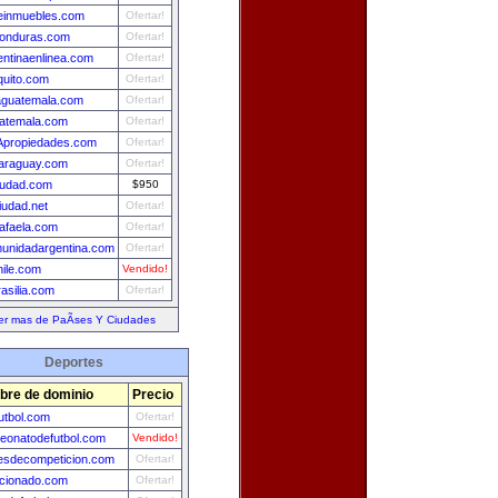
leinmuebles.com
Ofertar!
onduras.com
Ofertar!
entinaenlinea.com
Ofertar!
quito.com
Ofertar!
aguatemala.com
Ofertar!
uatemala.com
Ofertar!
propiedades.com
Ofertar!
araguay.com
Ofertar!
iudad.com
$950
iudad.net
Ofertar!
afaela.com
Ofertar!
unidadargentina.com
Ofertar!
hile.com
Vendido!
rasilia.com
Ofertar!
er mas de PaÃ­ses Y Ciudades
Deportes
re de dominio
Precio
utbol.com
Ofertar!
eonatodefutbol.com
Vendido!
esdecompeticion.com
Ofertar!
cionado.com
Ofertar!