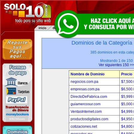
Dominios de la Categoría
385 dominios en esta categ
Mostrando 1 de 150
Ver siguientes 150 >>
Nombre de Dominio
Precio
negocios.com.pa
$7,500
empresas.com.pa
$6,500
DirectoDeFabrica.com
$5,999
guiamercosur.com
$5,000
VentasInternet.com
$4,999
productosdigitales.com
$4,950
cotizaciones.net
$4,800