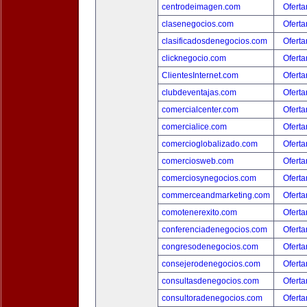
centrodeimagen.com
Oferta
clasenegocios.com
Oferta
clasificadosdenegocios.com
Oferta
clicknegocio.com
Oferta
ClientesInternet.com
Oferta
clubdeventajas.com
Oferta
comercialcenter.com
Oferta
comercialice.com
Oferta
comercioglobalizado.com
Oferta
comerciosweb.com
Oferta
comerciosynegocios.com
Oferta
commerceandmarketing.com
Oferta
comotenerexito.com
Oferta
conferenciadenegocios.com
Oferta
congresodenegocios.com
Oferta
consejerodenegocios.com
Oferta
consultasdenegocios.com
Oferta
consultoradenegocios.com
Oferta