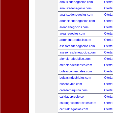
analisisdenegocios.com
Oferta
analistadenegocio.com
Oferta
analistadenegocios.com
Oferta
anunciosdenegocios.com
Oferta
areadenegocios.com
Oferta
areanegocios.com
Oferta
argentinaproducts.com
Oferta
asesoresdenegocios.com
Oferta
asesoriasdenegocios.com
Oferta
atencionalpublico.com
Oferta
atenciondeclientes.com
Oferta
bolsascomerciales.com
Oferta
bolsasindustriales.com
Oferta
buscapyme.com
Oferta
cafedemaquina.com
Oferta
calidadyprecio.com
Oferta
catalogoscomerciales.com
Oferta
centralnegocios.com
Oferta