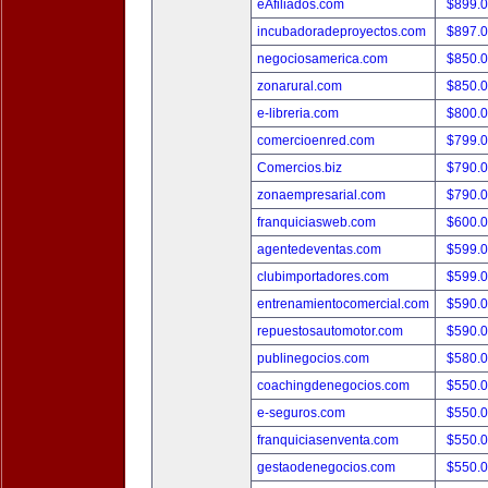
eAfiliados.com
$899.
incubadoradeproyectos.com
$897.
negociosamerica.com
$850.
zonarural.com
$850.
e-libreria.com
$800.
comercioenred.com
$799.
Comercios.biz
$790.
zonaempresarial.com
$790.
franquiciasweb.com
$600.
agentedeventas.com
$599.
clubimportadores.com
$599.
entrenamientocomercial.com
$590.
repuestosautomotor.com
$590.
publinegocios.com
$580.
coachingdenegocios.com
$550.
e-seguros.com
$550.
franquiciasenventa.com
$550.
gestaodenegocios.com
$550.