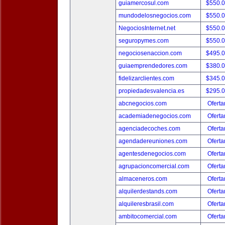
guiamercosul.com
$550.
mundodelosnegocios.com
$550.
NegociosInternet.net
$550.
seguropymes.com
$550.
negociosenaccion.com
$495.
guiaemprendedores.com
$380.
fidelizarclientes.com
$345.
propiedadesvalencia.es
$295.
abcnegocios.com
Oferta
academiadenegocios.com
Oferta
agenciadecoches.com
Oferta
agendadereuniones.com
Oferta
agentesdenegocios.com
Oferta
agrupacioncomercial.com
Oferta
almaceneros.com
Oferta
alquilerdestands.com
Oferta
alquileresbrasil.com
Oferta
ambitocomercial.com
Oferta