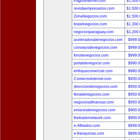
PagosInternet.com
$1,500
revistaempresarios.com
$1,500
ZonaNegocios.com
$1,500
brasilnegocios.com
$1,300
negociosparaguay.com
$1,200
aceleradoradenegocios.com
$999.
consejosdenegocios.com
$999.
forodenegocios.com
$999.
portaldenegocio.com
$990.
enfoquecomercial.com
$980.
ComercioInternet.com
$950.
direcciondenegocios.com
$950.
feriadenegocios.com
$950.
negociosyfinanzas.com
$950.
enlacesdenegocios.com
$900.
thetradernetwork.com
$900.
e-Afiliados.com
$899.
e-franquicias.com
$899.