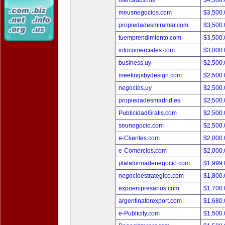
mercados.mx
$4,500
meusnegocios.com
$3,500
propiedadesmiramar.com
$3,500
tuemprendimiento.com
$3,500
infocomerciales.com
$3,000
business.uy
$2,500
meetingsbydesign.com
$2,500
negocios.uy
$2,500
propiedadesmadrid.es
$2,500
PublicidadGratis.com
$2,500
seunegocio.com
$2,500
e-Clientes.com
$2,000
e-Comercios.com
$2,000
plataformadenegocio.com
$1,999
negocioestrategico.com
$1,800
expoempresarios.com
$1,700
argentinaforexport.com
$1,680
e-Publicity.com
$1,500