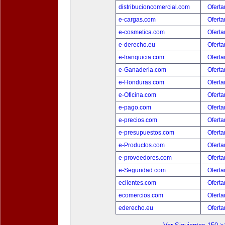
distribucioncomercial.com
Oferta
e-cargas.com
Oferta
e-cosmetica.com
Oferta
e-derecho.eu
Oferta
e-franquicia.com
Oferta
e-Ganaderia.com
Oferta
e-Honduras.com
Oferta
e-Oficina.com
Oferta
e-pago.com
Oferta
e-precios.com
Oferta
e-presupuestos.com
Oferta
e-Productos.com
Oferta
e-proveedores.com
Oferta
e-Seguridad.com
Oferta
eclientes.com
Oferta
ecomercios.com
Oferta
ederecho.eu
Oferta