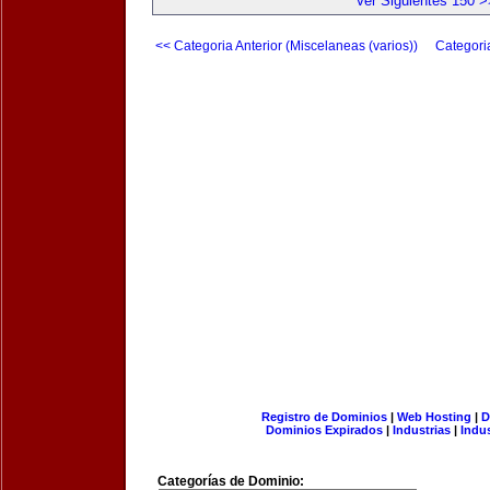
Ver Siguientes 150 >
<< Categoria Anterior (Miscelaneas (varios))
Categori
Registro de Dominios
|
Web Hosting
|
D
Dominios Expirados
|
Industrias
|
Indu
Categorías de Dominio: