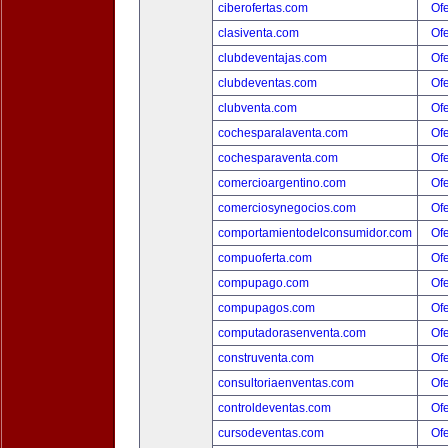
ciberofertas.com
Ofe
clasiventa.com
Ofe
clubdeventajas.com
Ofe
clubdeventas.com
Ofe
clubventa.com
Ofe
cochesparalaventa.com
Ofe
cochesparaventa.com
Ofe
comercioargentino.com
Ofe
comerciosynegocios.com
Ofe
comportamientodelconsumidor.com
Ofe
compuoferta.com
Ofe
compupago.com
Ofe
compupagos.com
Ofe
computadorasenventa.com
Ofe
construventa.com
Ofe
consultoriaenventas.com
Ofe
controldeventas.com
Ofe
cursodeventas.com
Ofe