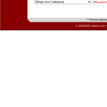
[Pág. princi
** Precios expre
© 2002/2022 Solo10.com