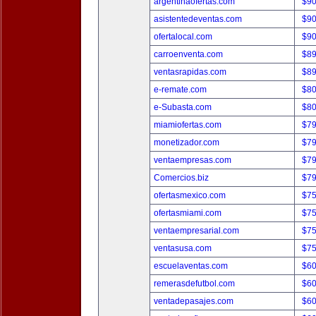
argentinaofertas.com
$9
asistentedeventas.com
$9
ofertalocal.com
$9
carroenventa.com
$8
ventasrapidas.com
$8
e-remate.com
$8
e-Subasta.com
$8
miamiofertas.com
$7
monetizador.com
$7
ventaempresas.com
$7
Comercios.biz
$7
ofertasmexico.com
$7
ofertasmiami.com
$7
ventaempresarial.com
$7
ventasusa.com
$7
escuelaventas.com
$6
remerasdefutbol.com
$6
ventadepasajes.com
$6